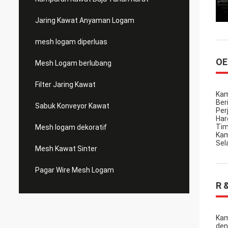
Jaring Kawat Anyaman Logam
mesh logam diperluas
OE
Mesh Logam berlubang
Filter Jaring Kawat
Kam
Ber
Sabuk Konveyor Kawat
Per
Har
Tim
Mesh logam dekoratif
Kam
Sel
Mesh Kawat Sinter
Pagar Wire Mesh Logam
R 
Kam
den