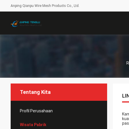
Anping Qianpu Wire Mesh Products Co., Ltd.
Tentang Kita
LI
Profil Perusahaan
Kam
kua
pas
Wisata Pabrik