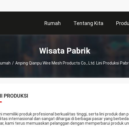
Rumah
Tentang Kita
Prod
Wisata Pabrik
Rumah
/
Anping Qianpu Wire Mesh Products Co., Ltd. Lini Produksi Pabr
NI PRODUKSI
i memiliki produk profesional berkualitas tinggi, serta lini produk 
litas internasional dan sangat dihargai di berbagai pasar yang berbed
ar, kami terus memuaskan pelanggan dengan memperbarui produk unt