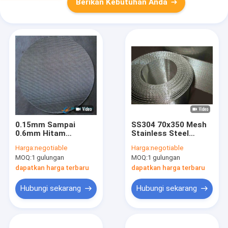
Berikan Kebutuhan Anda
0.15mm Sampai
SS304 70x350 Mesh
0.6mm Hitam
Stainless Steel
Stainless Steel Mesh
Dutch Wire Mesh
Harga:
negotiable
Harga:
negotiable
12x64 Mesh Sampai
0.1m Sampai 1.6m
MOQ:
1 gulungan
MOQ:
1 gulungan
40x200 Mesh
dapatkan harga terbaru
dapatkan harga terbaru
Hubungi sekarang
Hubungi sekarang