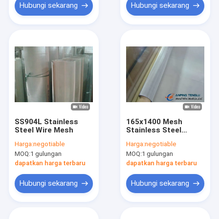
Hubungi sekarang
Hubungi sekarang
SS904L Stainless
165x1400 Mesh
Steel Wire Mesh
Stainless Steel
Belanda Wire Mesh
Harga:
negotiable
Harga:
negotiable
SS304 SS316
MOQ:
1 gulungan
MOQ:
1 gulungan
dapatkan harga terbaru
dapatkan harga terbaru
Hubungi sekarang
Hubungi sekarang