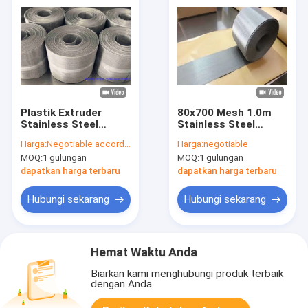
Plastik Extruder
80x700 Mesh 1.0m
Stainless Steel
Stainless Steel
Dutch Wire Mesh 130
Belanda Wire Mesh
Harga:
Negotiable according to quantity of order
Harga:
negotiable
× 32 Tenunan
48"
MOQ:
1 gulungan
MOQ:
1 gulungan
Belanda
dapatkan harga terbaru
dapatkan harga terbaru
Hubungi sekarang
Hubungi sekarang
Hemat Waktu Anda
Biarkan kami menghubungi produk terbaik
dengan Anda.