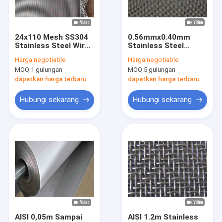
Tur Pabrik
Kontrol kualitas
24x110 Mesh SS304
0.56mmx0.40mm
Stainless Steel Wire
Stainless Steel
Hubungi kami
Mesh
Belanda Wire Mesh
Harga:
negotiable
Harga:
negotiable
0.35mmx0.25mm
12x64 Mesh
MOQ:
1 gulungan
MOQ:
5 gulungan
Permintaan Penawaran
dapatkan harga terbaru
dapatkan harga terbaru
Hubungi sekarang
Hubungi sekarang
SS Welded Wire Mesh
ss anyaman wire mesh
Wire Mesh Belanda Stainless Steel
Stainless Steel Berkerut Wire Mesh
Wire Mesh Rajutan Stainless Steel
AISI 0,05m Sampai
AISI 1.2m Stainless