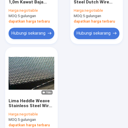
1,0m Kawat Baja
Steel Dutch Wire
mesh layar keamanan stainless steel
Stainless Dan Mesh
Mesh Three Heddle
Harga:
negotiable
Harga:
negotiable
72x15 Mesh
Weaving 904L
MOQ:
Kumparan Kawat Baja Tahan Karat
5 gulungan
MOQ:
5 gulungan
dapatkan harga terbaru
dapatkan harga terbaru
Jaring Kawat Anyaman Logam
Hubungi sekarang
Hubungi sekarang
mesh logam diperluas
Mesh Logam berlubang
Filter Jaring Kawat
Sabuk Konveyor Kawat
Mesh logam dekoratif
Lima Heddle Weave
Mesh Kawat Sinter
Stainless Steel Wire
Screen 10um Sampai
Harga:
negotiable
200um
Pagar Wire Mesh Logam
MOQ:
5 gulungan
dapatkan harga terbaru