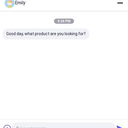
Emily
Kategori Kami
5:26 PM
Good day, what product are you looking for?
SS Welded Wire Mesh
ss anyaman wire
Wire Mesh Bel
mesh
Stainless Stee
Rumah
Tentang
Hubungi
Desktop
kita
kami
Site
Sitemap
Privacy Policy
Kualitas
SS Welded Wire Mesh
Pabrik cina.Copyright © 2026
Anping Qianpu Wire Mesh Products Co., Ltd.. All Rights Reserved.