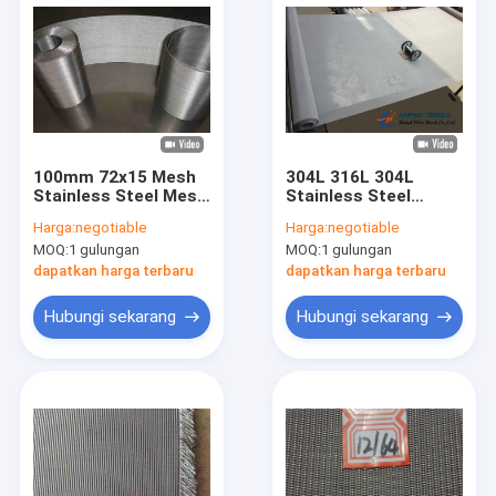
100mm 72x15 Mesh
304L 316L 304L
Stainless Steel Mesh
Stainless Steel
Layar Twilled Dutch
Belanda Wire Mesh
Harga:
negotiable
Harga:
negotiable
Weave
50um Aperture
MOQ:
1 gulungan
MOQ:
1 gulungan
dapatkan harga terbaru
dapatkan harga terbaru
Hubungi sekarang
Hubungi sekarang
Rumah
Produk
Tentang kami