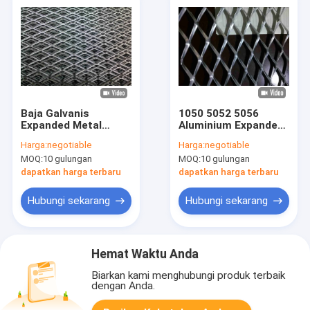
Baja Galvanis
1050 5052 5056
Expanded Metal
Aluminium Expanded
Mesh Struktur
Wire Mesh Untuk
Harga:
negotiable
Harga:
negotiable
Perusahaan Baja
Dekoratif
MOQ:
10 gulungan
MOQ:
10 gulungan
Karbon Rendah ISO
dapatkan harga terbaru
dapatkan harga terbaru
Hubungi sekarang
Hubungi sekarang
Hemat Waktu Anda
Biarkan kami menghubungi produk terbaik
dengan Anda.