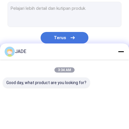
mesh layar keamanan stainless steel
Kumparan Kawat Baja Tahan Karat
Jaring Kawat Anyaman Logam
Terus
mesh logam diperluas
JADE
Mesh Logam berlubang
Kategori Kami
Filter Jaring Kawat
3:34 AM
Sabuk Konveyor Kawat
Good day, what product are you looking for?
Mesh logam dekoratif
Mesh Kawat Sinter
SS Welded Wire Mesh
ss anyaman wire
Wire Mesh Bel
Pagar Wire Mesh Logam
mesh
Stainless Stee