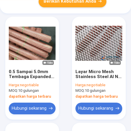
Berikan Kebutuhan Anda
0.5 Sampai 5.0mm
Layar Micro Mesh
Tembaga Expanded
Stainless Steel Al Ni
Metal Mesh Anti
Cu 0.2mm Sampai
Harga:
negotiable
Harga:
negotiable
Korosi
1.0mm
MOQ:
10 gulungan
MOQ:
10 gulungan
dapatkan harga terbaru
dapatkan harga terbaru
Hubungi sekarang
Hubungi sekarang