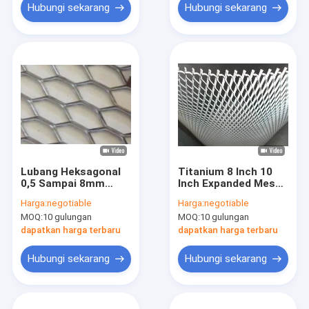
Hubungi sekarang
Hubungi sekarang
Lubang Heksagonal
Titanium 8 Inch 10
0,5 Sampai 8mm
Inch Expanded Mesh
Expanded Metal
Diamond Hole
Harga:
negotiable
Harga:
negotiable
Mesh Untuk
MOQ:
10 gulungan
MOQ:
10 gulungan
Perlindungan
dapatkan harga terbaru
dapatkan harga terbaru
Hubungi sekarang
Hubungi sekarang