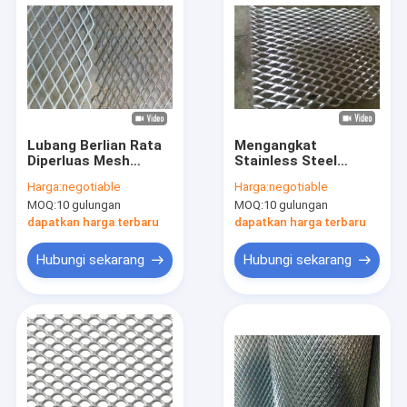
Lubang Berlian Rata
Mengangkat
Diperluas Mesh
Stainless Steel
Logam Permukaan
Diperluas Ketahanan
Harga:
negotiable
Harga:
negotiable
Halus SS304 SS316
Asam Logam 0,5
MOQ:
10 gulungan
MOQ:
10 gulungan
DLL
Sampai 8mm
dapatkan harga terbaru
dapatkan harga terbaru
Hubungi sekarang
Hubungi sekarang
Rumah
Produk
Tentang kami