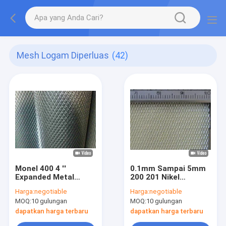
Mesh Logam Diperluas
(42)
Monel 400 4 ''
0.1mm Sampai 5mm
Expanded Metal
200 201 Nikel
Mesh Roll Flattened
Expanded Mesh
Harga:
negotiable
Harga:
negotiable
Pattern
ASTM diamond Hole
MOQ:
10 gulungan
MOQ:
10 gulungan
dapatkan harga terbaru
dapatkan harga terbaru