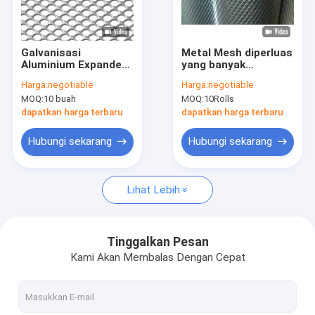
Tur Pabrik
Kontrol kualitas
Galvanisasi
Metal Mesh diperluas
Aluminium Expanded
yang banyak
Hubungi kami
Metal Mesh
digunakan di pagar
Harga:
negotiable
Harga:
negotiable
photovoltaic taman
MOQ:
10 buah
MOQ:
10Rolls
pembiakan jaring
Permintaan Penawaran
tempat pembuangan
dapatkan harga terbaru
dapatkan harga terbaru
sampah perlindungan
dan kebutuhan pagar
Hubungi sekarang
Hubungi sekarang
lainnya
SS Welded Wire Mesh
Lihat Lebih
ss anyaman wire mesh
Wire Mesh Belanda Stainless Steel
Tinggalkan Pesan
Kami Akan Membalas Dengan Cepat
Stainless Steel Berkerut Wire Mesh
Wire Mesh Rajutan Stainless Steel