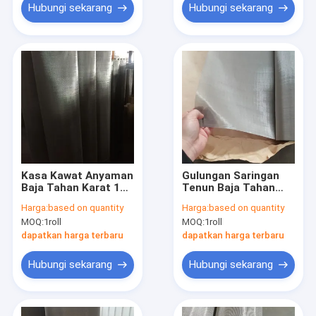
Hubungi sekarang
Hubungi sekarang
Kasa Kawat Anyaman
Gulungan Saringan
Baja Tahan Karat 120
Tenun Baja Tahan
Mesh Ukuran
Karat 160 Mesh
Harga:
based on quantity
Harga:
based on quantity
Kustom, Gulungan &
Presisi Tinggi SS304
MOQ:
1roll
MOQ:
1roll
Lembaran Layar
316L Layar Halus
Filter Industri Tahan
untuk Penyaringan
dapatkan harga terbaru
dapatkan harga terbaru
Korosi 304/316L
Bubuk Filtrasi Cair
Hubungi sekarang
Hubungi sekarang