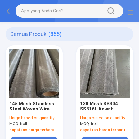
Semua Produk
(855)
145 Mesh Stainless
130 Mesh SS304
Steel Woven Wire
SS316L Kawat
Mesh, 304/316L Filter
Saringan Tenun Baja
Harga:
based on quantity
Harga:
based on quantity
Screen Roll & Sheet
Tahan Karat
MOQ:
1roll
MOQ:
1roll
yang tahan korosi
industri
dapatkan harga terbaru
dapatkan harga terbaru