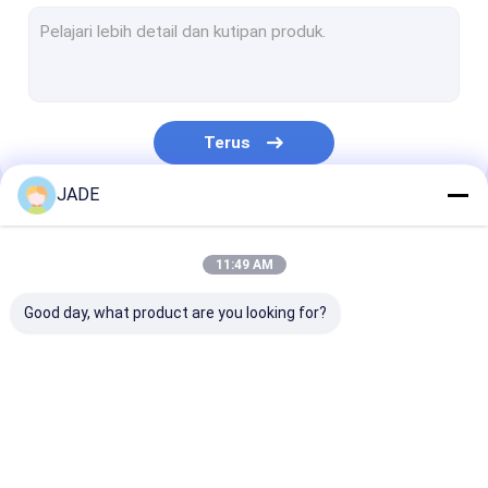
mesh layar keamanan stainless steel
Kumparan Kawat Baja Tahan Karat
Jaring Kawat Anyaman Logam
Terus
mesh logam diperluas
JADE
Mesh Logam berlubang
Kategori Kami
Filter Jaring Kawat
11:49 AM
Sabuk Konveyor Kawat
Good day, what product are you looking for?
Mesh logam dekoratif
Mesh Kawat Sinter
SS Welded Wire Mesh
ss anyaman wire
Wire Mesh Bel
Pagar Wire Mesh Logam
mesh
Stainless Stee