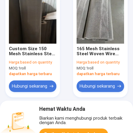
Custom Size 150
165 Mesh Stainless
Mesh Stainless Steel
Steel Woven Wire
Woven Wire Mesh,
Mesh SS304 SS316L
Harga:
based on quantity
Harga:
based on quantity
304/316L Industrial
Plain Twill Weave
MOQ:
1roll
MOQ:
1roll
Filter Screen Roll &
Fine Filter Screen
Sheet Tersedia
untuk Filtrasi Industri
dapatkan harga terbaru
dapatkan harga terbaru
Hubungi sekarang
Hubungi sekarang
Hemat Waktu Anda
Biarkan kami menghubungi produk terbaik
dengan Anda.