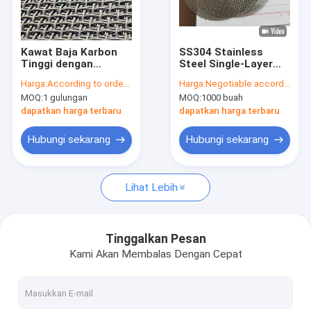
Tur Pabrik
Kontrol kualitas
Kawat Baja Karbon
SS304 Stainless
Tinggi dengan
Steel Single-Layer
Hubungi kami
Ketahanan Aus
Wire Mesh Filter Disc
Harga:
According to order quantity can be negotiable
Harga:
Negotiable according to quantity of order
Unggul, Bukaan
with High
MOQ:
1 gulungan
MOQ:
1000 buah
Jaring Stabil, dan
Temperature
Permintaan Penawaran
Kekuatan Tarik
Resistance
dapatkan harga terbaru
dapatkan harga terbaru
Tinggi untuk
Penyaringan
Hubungi sekarang
Hubungi sekarang
Tambang
SS Welded Wire Mesh
Lihat Lebih
ss anyaman wire mesh
Wire Mesh Belanda Stainless Steel
Tinggalkan Pesan
Kami Akan Membalas Dengan Cepat
Stainless Steel Berkerut Wire Mesh
Wire Mesh Rajutan Stainless Steel