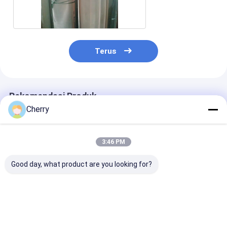
Wire Mesh
Terus
Rekomendasi Produk
Cherry
3:46 PM
Good day, what product are you looking for?
Layar Kawat Baja
DIN 1.4301 Stainless
40×200 Mesh
Stainless ASTM
Steel Wire Mesh
SS316L Belan
Belanda
Weave Wire M