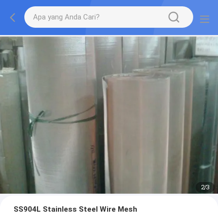
2
/
3
SS904L Stainless Steel Wire Mesh