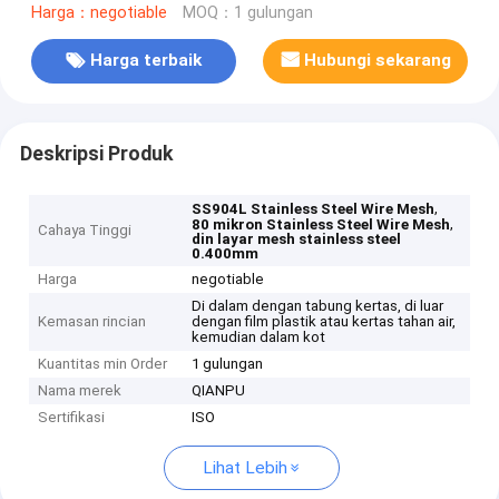
Harga：negotiable
MOQ：1 gulungan
Harga terbaik
Hubungi sekarang
Deskripsi Produk
,
SS904L Stainless Steel Wire Mesh
,
80 mikron Stainless Steel Wire Mesh
Cahaya Tinggi
din layar mesh stainless steel
0.400mm
Harga
negotiable
Di dalam dengan tabung kertas, di luar
Kemasan rincian
dengan film plastik atau kertas tahan air,
kemudian dalam kot
Kuantitas min Order
1 gulungan
Nama merek
QIANPU
Sertifikasi
ISO
Lihat Lebih