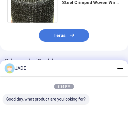
Steel Crimped Woven Wire
Mesh 10 hingga 30m Roll
Tipe Ekonomis
Terus
Rekomendasi Produk
JADE
3:34 PM
Good day, what product are you looking for?
Stainless Steel Wire
SUS304 Baja
Kunci Kawat B
Mesh Crimped Type
Crimped Wire Mesh
Mesh Kawat Be
Grill / Mine Screen 1-
Galvanized Square
Layar Kawat