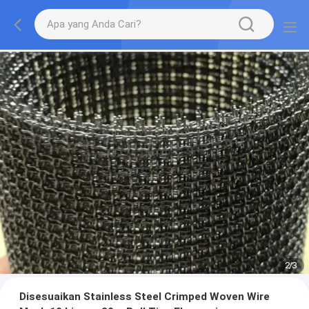
2
/
3
Disesuaikan Stainless Steel Crimped Woven Wire