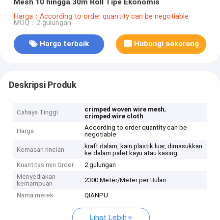
Mesh 10 hingga 30m Roll Tipe Ekonomis
Harga：According to order quantity can be negotiable
MOQ：2 gulungan
Harga terbaik
Hubungi sekarang
Deskripsi Produk
,
crimped woven wire mesh
Cahaya Tinggi
crimped wire cloth
According to order quantity can be
Harga
negotiable
kraft dalam, kain plastik luar, dimasukkan
Kemasan rincian
ke dalam palet kayu atau kasing
Kuantitas min Order
2 gulungan
Menyediakan
2300 Meter/Meter per Bulan
kemampuan
Nama merek
QIANPU
Lihat Lebih