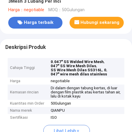
3Mesh 3 Lubang Per Inci
Harga：negotiable
MOQ：50Gulungan
Harga terbaik
Hubungi sekarang
Deskripsi Produk
,
0.047" SS Welded Wire Mesh
,
047" SS Wire Mesh Dilas
Cahaya Tinggi
,
,
SS Wire Mesh Dilas SS316L
0
047" wire mesh dilas stainless
Harga
negotiable
Di dalam dengan tabung kertas, di luar
Kemasan rincian
dengan film plastik atau kertas tahan air,
lalu di kotak kayu
Kuantitas min Order
50Gulungan
Nama merek
QIANPU
Sertifikasi
ISO
Lihat Lebih