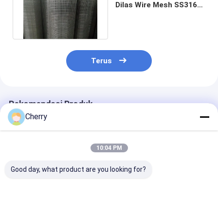
Dilas Wire Mesh SS316L
3Mesh 3 Lubang Per Inci
Terus
Rekomendasi Produk
Cherry
10:04 PM
Good day, what product are you looking for?
Permukaan yang
Kawat Las, Tahan
Kekuatan ting
dipoles standar AISI
korosi, cocok untuk
Welded Wire M
berbagai aplikasi
yang dirancan