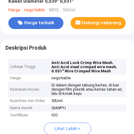
Kawat Diameter 0,039" 0,031"
Harga：negotiable
MOQ：50Unit
Harga terbaik
Hubungi sekarang
Deskripsi Produk
,
Anti Acid Lock Crimp Wire Mesh
Cahaya Tinggi
,
Anti Acid steel crimped wire mesh
0.031" Wire Crimped Wire Mesh
Harga
negotiable
Di dalam dengan tabung kertas, di luar
Kemasan rincian
dengan film plastik atau kertas tahan air,
lalu di kotak kayu
Kuantitas min Order
50Unit
Nama merek
QIANPU
Sertifikasi
ISO
Lihat Lebih