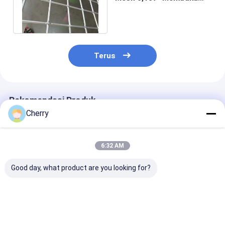
Kawat Diameter 0,039"
0,031"
Terus
Rekomendasi Produk
Cherry
6:32 AM
Good day, what product are you looking for?
Stainless Steel Wire
SUS304 Baja
Kunci Kawat B
Mesh Crimped Type
Crimped Wire Mesh
Mesh Kawat Be
Grill / Mine Screen 1-
Galvanized Square
Layar Kawat
10mm Wire Gauge
Hole Untuk Vibrating
Stainless Steel