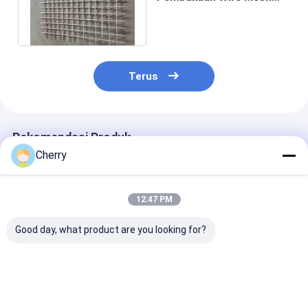
Berkerut 0,157" 0,138"
0,118" Wire
Terus
Rekomendasi Produk
Cherry
12:47 PM
Good day, what product are you looking for?
Stainless Steel Wire
SUS304 Baja
Kunci Kawat B
Mesh Crimped Type
Crimped Wire Mesh
Mesh Kawat Be
Grill / Mine Screen 1-
Galvanized Square
Layar Kawat
10mm Wire Gauge
Hole Untuk Vibrating
Stainless Steel