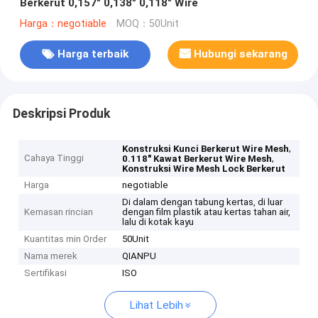
Berkerut 0,157" 0,138" 0,118" Wire
Harga：negotiable
MOQ：50Unit
Harga terbaik
Hubungi sekarang
Deskripsi Produk
,
Konstruksi Kunci Berkerut Wire Mesh
Cahaya Tinggi
,
0.118" Kawat Berkerut Wire Mesh
Konstruksi Wire Mesh Lock Berkerut
Harga
negotiable
Di dalam dengan tabung kertas, di luar
Kemasan rincian
dengan film plastik atau kertas tahan air,
lalu di kotak kayu
Kuantitas min Order
50Unit
Nama merek
QIANPU
Sertifikasi
ISO
Lihat Lebih