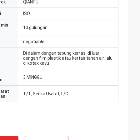
rek
QIANPU
i
ISO
 min
10 gulungan
negotiable
Di dalam dengan tabung kertas, di luar
dengan film plastik atau kertas tahan air, lalu
di kotak kayu
3 MINGGU
an
yarat
T/T, Serikat Barat, L/C
ran