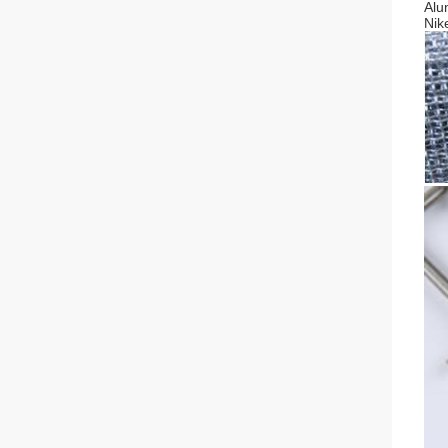
Alu
Nik