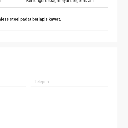
i
Berfungsi sebagai layar bergetar, Grill
nless steel padat berlapis kawat
,