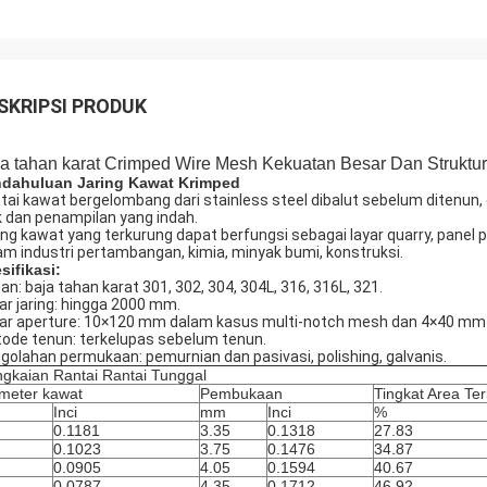
SKRIPSI PRODUK
a tahan karat Crimped Wire Mesh Kekuatan Besar Dan Struktur
dahuluan Jaring Kawat Krimped
tai kawat bergelombang dari stainless steel dibalut sebelum ditenun,
k dan penampilan yang indah.
ing kawat yang terkurung dapat berfungsi sebagai layar quarry, panel pen
am industri pertambangan, kimia, minyak bumi, konstruksi.
sifikasi:
an: baja tahan karat 301, 302, 304, 304L, 316, 316L, 321.
ar jaring: hingga 2000 mm.
ar aperture: 10×120 mm dalam kasus multi-notch mesh dan 4×40 mm 
ode tenun: terkelupas sebelum tenun.
golahan permukaan: pemurnian dan pasivasi, polishing, galvanis.
gkaian Rantai Rantai Tunggal
meter kawat
Pembukaan
Tingkat Area Te
m
Inci
mm
Inci
%
0.1181
3.35
0.1318
27.83
0.1023
3.75
0.1476
34.87
0.0905
4.05
0.1594
40.67
0.0787
4.35
0.1712
46.92