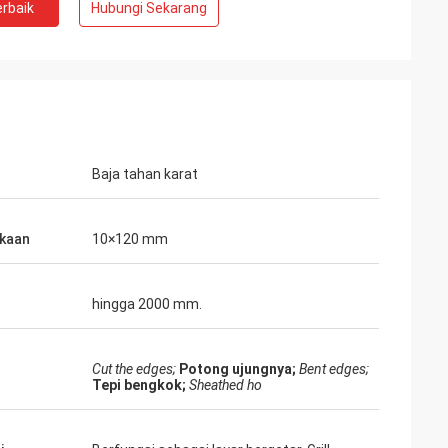
rbaik
Hubungi Sekarang
Baja tahan karat
kaan
10×120 mm
hingga 2000 mm.
Cut the edges;
Potong ujungnya;
Bent edges;
Tepi bengkok;
Sheathed ho