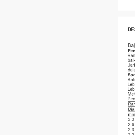
DE
Baj
Pen
Ran
bai
Jar
dal
Spe
Bah
Leb
Leb
Met
Pen
Ran
Dia
m
3.0
2.6
2.3
2.0