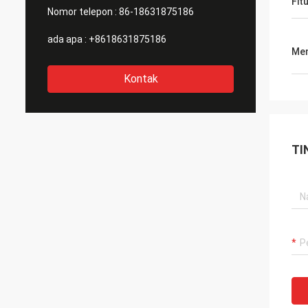
Fit
Nomor telepon :
86-18631875186
ada apa :
+8618631875186
Men
Kontak
TI