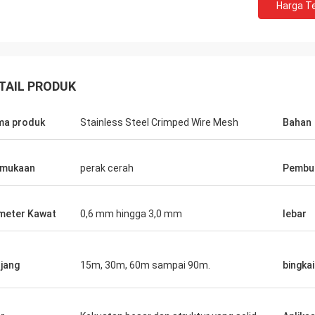
Harga Te
TAIL PRODUK
a produk
Stainless Steel Crimped Wire Mesh
Bahan
rmukaan
perak cerah
Pembu
erima kasih atas
meter Kawat
0,6 mm hingga 3,0 mm
lebar
ngat baik.
jang
15m, 30m, 60m sampai 90m.
bingkai