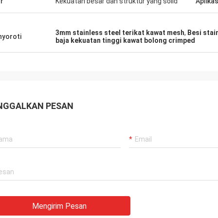
ur
Kekuatan besar dan struktur yang solid
Aplikas
3mm stainless steel terikat kawat mesh
,
Besi stai
yoroti
baja kekuatan tinggi kawat bolong crimped
NGGALKAN PESAN
Mengirim Pesan