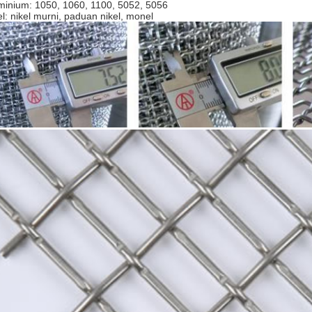
minium: 1050, 1060, 1100, 5052, 5056
el: nikel murni, paduan nikel, monel