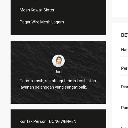
Mesh Kawat Sinter
Pagar Wire Mesh Logam
DE
Nam
Pe
Joel
Joel
asih, sekali lagi terima kasih atas
Terima kasih, sekali lagi t
Dia
pelanggan yang sangat baik.
layanan pelanggan yang sa
Pan
Kontak Person :
DONG WENREN