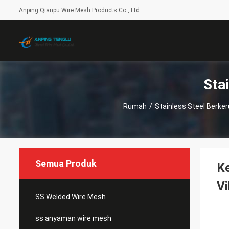
Anping Qianpu Wire Mesh Products Co., Ltd.
Sta
Rumah
/
Stainless Steel Berke
Semua Produk
Ke
Vi
SS Welded Wire Mesh
ss anyaman wire mesh