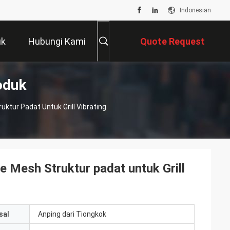
Indonesian
uk
Hubungi Kami
Quote Request
oduk
Suatu
ktur Padat Untuk Grill Vibrating
e Mesh Struktur padat untuk Grill
sal
Anping dari Tiongkok