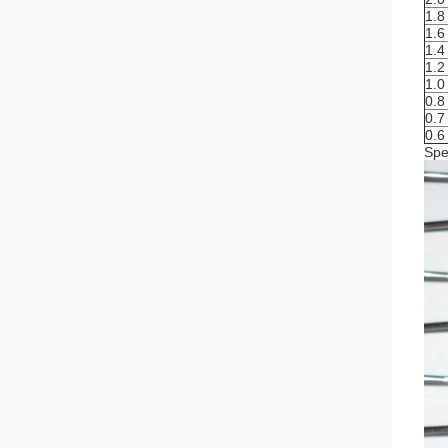
1.8
1.6
1.4
1.2
1.0
0.8
0.7
0.6
Spe