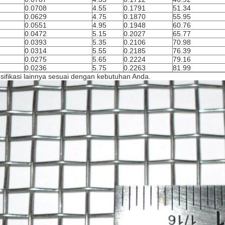
0.0708
4.55
0.1791
51.34
0.0629
4.75
0.1870
55.95
0.0551
4.95
0.1948
60.76
0.0472
5.15
0.2027
65.77
0.0393
5.35
0.2106
70.98
0.0314
5.55
0.2185
76.39
0.0275
5.65
0.2224
79.16
0.0236
5.75
0.2263
81.99
sifikasi lainnya sesuai dengan kebutuhan Anda.