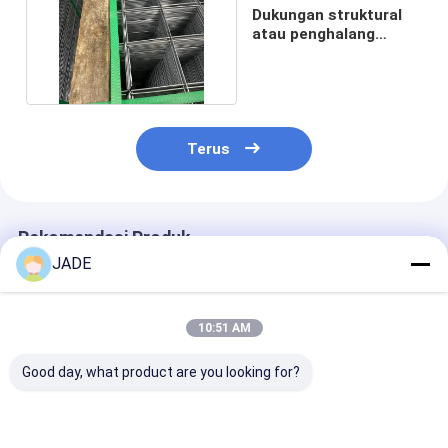
Dukungan struktural
atau penghalang
keamanan yang kuat
Terus
Rekomendasi Produk
JADE
10:51 AM
Good day, what product are you looking for?
Permukaan yang
Kawat Las, Tahan
Kekuatan ting