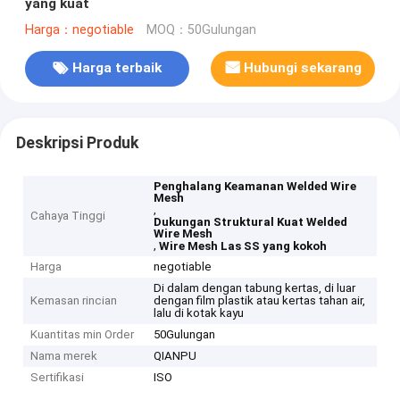
yang kuat
Harga：negotiable
MOQ：50Gulungan
Harga terbaik
Hubungi sekarang
Deskripsi Produk
Penghalang Keamanan Welded Wire
Mesh
,
Cahaya Tinggi
Dukungan Struktural Kuat Welded
Wire Mesh
,
Wire Mesh Las SS yang kokoh
Harga
negotiable
Di dalam dengan tabung kertas, di luar
Kemasan rincian
dengan film plastik atau kertas tahan air,
lalu di kotak kayu
Kuantitas min Order
50Gulungan
Nama merek
QIANPU
Sertifikasi
ISO