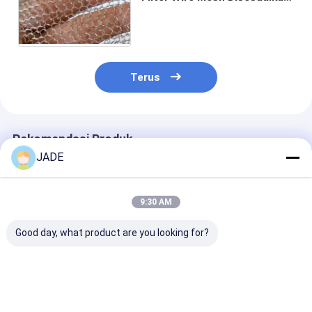
Untuk Filter Gas / Cairan
Terus
Rekomendasi Produk
JADE
9:30 AM
Good day, what product are you looking for?
Serbaguna stainless
Rantai kawat rajutan
Anyaman Raju
steel terbuat dari
stainless steel
Crochet Terko
kawat berlapis untuk
dengan multi-fungsi
Layar Filter K
pemisahan filtrasi
termasuk Demister
Rajut Datar / 