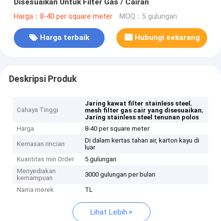
Disesuaikan Untuk Filter Gas / Cairan
Harga：8-40 per square meter
MOQ：5 gulungan
Harga terbaik
Hubungi sekarang
Deskripsi Produk
,
Jaring kawat filter stainless steel
Cahaya Tinggi
,
mesh filter gas cair yang disesuaikan
Jaring stainless steel tenunan polos
Harga
8-40 per square meter
Di dalam kertas tahan air, karton kayu di
Kemasan rincian
luar
Kuantitas min Order
5 gulungan
Menyediakan
3000 gulungan per bulan
kemampuan
Nama merek
TL
Lihat Lebih