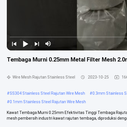
Tembaga Murni 0.25mm Metal Filter Mesh 2
Wire Mesh Rajutan Stainless Steel
2023-10-25
16
#
SS304 Stainless Steel Rajutan Wire Mesh
#
0.3mm Stainless S
#
0.1mm Stainless Steel Rajutan Wire Mesh
Kawat Tembaga Murni 0.25mm Efektivitas Tinggi Tembaga Rajutan
mesh pembersih industri kawat rajutan tembaga, diproduksi denga