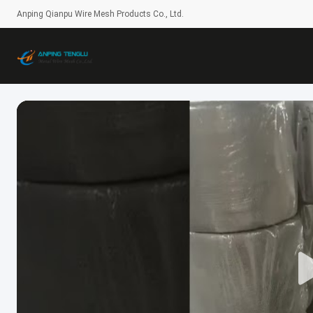
Anping Qianpu Wire Mesh Products Co., Ltd.