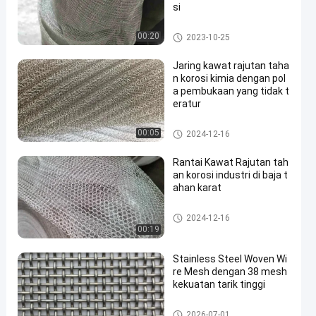
si
Wire Mesh Rajutan Stainless
00:20
2023-10-25
Steel
Jaring kawat rajutan taha
n korosi kimia dengan pol
a pembukaan yang tidak t
eratur
Wire Mesh Rajutan Stainless
00:05
2024-12-16
Steel
Rantai Kawat Rajutan tah
an korosi industri di baja t
ahan karat
Wire Mesh Rajutan Stainless
2024-12-16
Steel
00:19
Stainless Steel Woven Wi
re Mesh dengan 38 mesh
kekuatan tarik tinggi
ss anyaman wire mesh
2026-07-01