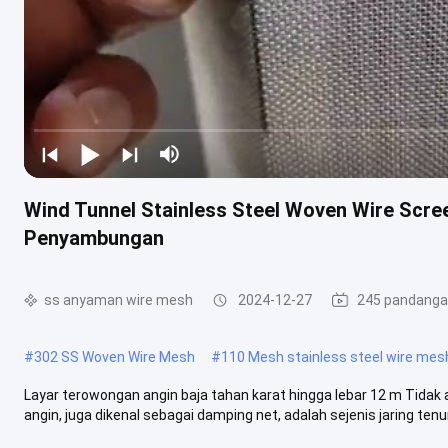
Wind Tunnel Stainless Steel Woven Wire Scr
Penyambungan
ss anyaman wire mesh
2024-12-27
245 pandang
#
302 SS Woven Wire Mesh
#
110 Mesh stainless steel wire mes
Layar terowongan angin baja tahan karat hingga lebar 12 m Tid
angin, juga dikenal sebagai damping net, adalah sejenis jaring tenun