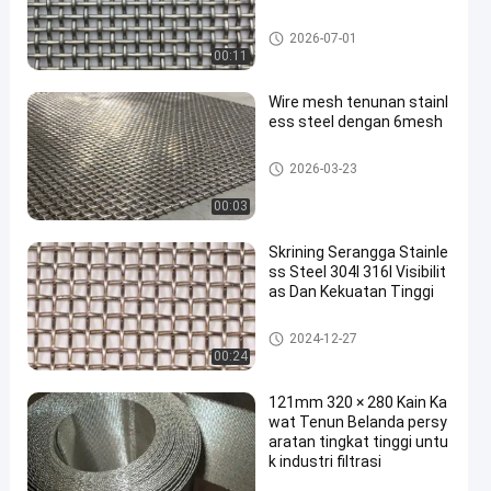
ss anyaman wire mesh
2026-07-01
00:11
Wire mesh tenunan stainl
ess steel dengan 6mesh
ss anyaman wire mesh
2026-03-23
00:03
Skrining Serangga Stainle
ss Steel 304l 316l Visibilit
as Dan Kekuatan Tinggi
ss anyaman wire mesh
2024-12-27
00:24
121mm 320 × 280 Kain Ka
wat Tenun Belanda persy
aratan tingkat tinggi untu
k industri filtrasi