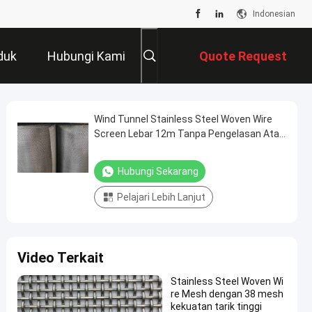
Indonesian
duk
Hubungi Kami
Quote Request
Suatu
Wind Tunnel Stainless Steel Woven Wire
Screen Lebar 12m Tanpa Pengelasan Atau
Penyambungan
Hubungi Sekarang
Pelajari Lebih Lanjut
Video Terkait
Stainless Steel Woven Wi
re Mesh dengan 38 mesh
kekuatan tarik tinggi