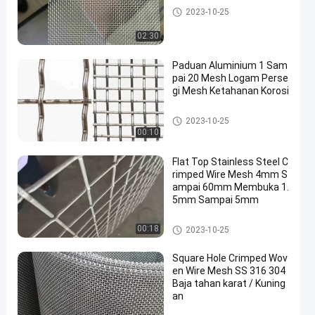
ss anyaman wire mesh
2023-10-25
02:30
Paduan Aluminium 1 Sam
pai 20 Mesh Logam Perse
gi Mesh Ketahanan Korosi
Stainless Steel Berkerut Wire
2023-10-25
Mesh
00:10
Flat Top Stainless Steel C
rimped Wire Mesh 4mm S
ampai 60mm Membuka 1.
5mm Sampai 5mm
Stainless Steel Berkerut Wire
00:18
2023-10-25
Mesh
Square Hole Crimped Wov
en Wire Mesh SS 316 304
Baja tahan karat / Kuning
an