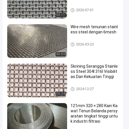
ss anyaman wire mesh
2026-07-01
00:11
Wire mesh tenunan stainl
ess steel dengan 6mesh
ss anyaman wire mesh
2026-03-23
00:03
Skrining Serangga Stainle
ss Steel 304l 316l Visibilit
as Dan Kekuatan Tinggi
ss anyaman wire mesh
2024-12-27
00:24
121mm 320 × 280 Kain Ka
wat Tenun Belanda persy
aratan tingkat tinggi untu
k industri filtrasi