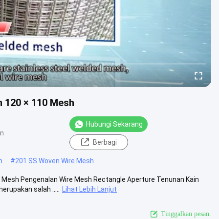
h 120 × 110 Mesh
Hubungi Sekarang
an
Berbagi
h
#
201 SS Woven Wire Mesh
e Mesh Pengenalan Wire Mesh Rectangle Aperture Tenunan Kain
rupakan salah .....
Lihat Lebih Lanjut
Tinggalkan pesan.