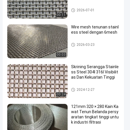
ss anyaman wire mesh
2026-07-01
00:11
Wire mesh tenunan stainl
ess steel dengan 6mesh
ss anyaman wire mesh
2026-03-23
00:03
Skrining Serangga Stainle
ss Steel 304l 316l Visibilit
as Dan Kekuatan Tinggi
ss anyaman wire mesh
2024-12-27
00:24
121mm 320 × 280 Kain Ka
wat Tenun Belanda persy
aratan tingkat tinggi untu
k industri filtrasi