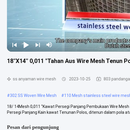
18''X14'' 0,011 "Tahan Aus Wire Mesh Tenun P
ss anyaman wire mesh
2023-10-25
803 pandang
#
302 SS Woven Wire Mesh
#
110 Mesh stainless steel wire mes
18/ 14Mesh 0,011 "Kawat Persegi Panjang Pembukaan Wire Mesh 
Persegi Panjang Kain kawat Tenunan Polos, ditenun dalam pola at
Pesan dari pengunjung